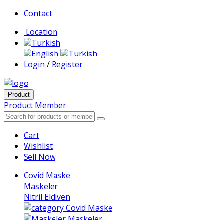
Contact
Location
Turkish
English
Turkish
Login
/
Register
Product
Product
Member
Cart
Wishlist
Sell Now
Covid Maske
Maskeler
Nitril Eldiven
Covid Maske
Maskeler