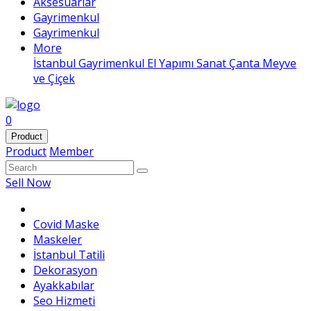
Aksesuarlar
Gayrimenkul
Gayrimenkul
More
İstanbul Gayrimenkul
El Yapımı
Sanat
Çanta
Meyve
ve Çiçek
0
Product
Product
Member
Sell Now
Covid Maske
Maskeler
İstanbul Tatili
Dekorasyon
Ayakkabılar
Seo Hizmeti