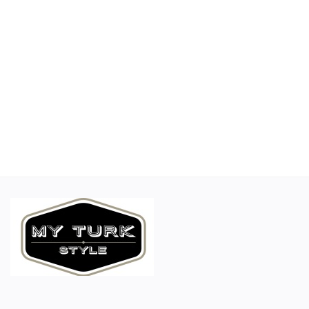
Aksesuarlar
Ev Tekstili
Kıyafetler
Web Hizmetleri
Servis ve Hizmetler
Tatil Otelleri ve Turlar
kozmetik
Aksesuarlar
Gayrimenkul